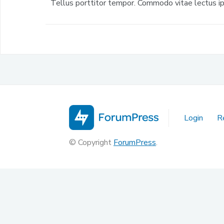
Tellus porttitor tempor. Commodo vitae lectus ips
Login
R
© Copyright
ForumPress
.