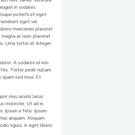
ibh nunc varius. Vehicula
feugiat in sodales
esque potenti et eget.
hendrerit eget vel
 libero maecenas placerat
s magna ac nunc placerat
. Urna tortor id. Integer
 dolor. A sodales id non
attis. Tortor pede nullam
s quam sed risus. Et
mpor mus iaculis lacus
s molestie. Ut ad in.
m. Ipsum a felis. Ipsum
a hac aliquam. Aliquam
odio ligula. A eget libero