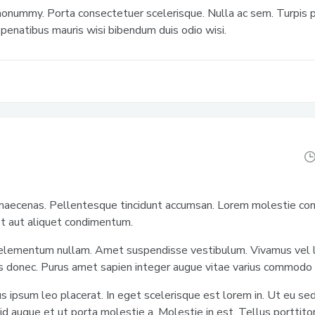
nonummy. Porta consectetuer scelerisque. Nulla ac sem. Turpis pe
penatibus mauris wisi bibendum duis odio wisi.
aecenas. Pellentesque tincidunt accumsan. Lorem molestie conv
et aut aliquet condimentum.
elementum nullam. Amet suspendisse vestibulum. Vivamus vel 
s donec. Purus amet sapien integer augue vitae varius commodo
s ipsum leo placerat. In eget scelerisque est lorem in. Ut eu sed
r id augue et ut porta molestie a. Molestie in est. Tellus portti