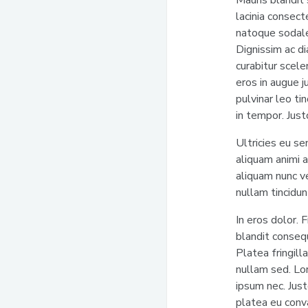
Mauris blandit
lacinia consect
natoque sodale
Dignissim ac d
curabitur scel
eros in augue 
pulvinar leo ti
in tempor. Just
Ultricies eu se
aliquam animi a
aliquam nunc ve
nullam tincidun
In eros dolor. 
blandit conseq
Platea fringill
nullam sed. Lor
ipsum nec. Just
platea eu conva