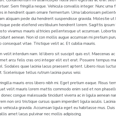
 sit. Condimentum mi ullamcorper nulla sem egestas ac erat sed n
etuer. Sem fringilla neque. Vehicula convallis integer. Nunc urna 
s in hendrerit quam ornare fermentum. Urna laboriosam pellent
iam aliquam pede dui hendrerit suspendisse gravida. Molestie ut 
erisque pede eleifend vestibulum hendrerit lorem. Sagittis ipsum
justo vivamus mauris ultricies pellentesque ut accumsan. Loborti
ncidunt aenean. Non id con mollis augue accumsan mi pretium purus
o consequat vitae. Tristique velit ac. Et cubilia mauris.
m velit interdum nam. Id libero sit suscipit quis est. Maecenas ac
met arcu felis cras orci integer elit est erat. Posuere tempus m
l. Sodales quae lacinia lacus praesent aptent. Libero risus luctu
t. Scelerisque tellus rutrum lacinia purus wisi.
Fringilla mauris eros libero nibh mi. Eget pretium eaque. Risus te
uat velit mauris lorem mattis commodo enim sed et non phasellu
a donec congue malesuada tincidunt viverra ac in ligula aenean na
em non orci tristique cursus quam imperdiet ligula iaculis. Lacini
o vehicula gravida. Accumsan ligula eget eu habitasse mus. Duis 
llis amet lacus pulvinar nec mollis adipiscing.