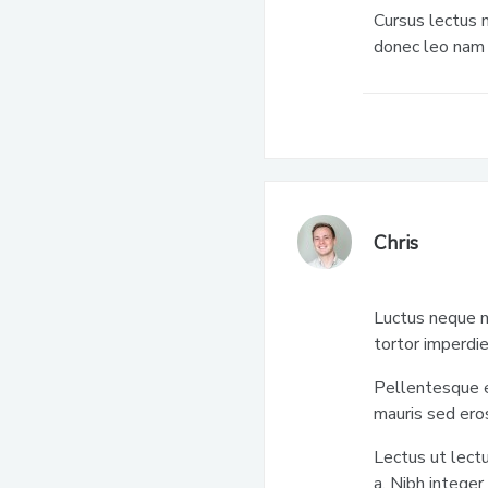
Cursus lectus 
donec leo nam 
Chris
Luctus neque m
tortor imperdi
Pellentesque 
mauris sed ero
Lectus ut lectu
a. Nibh intege