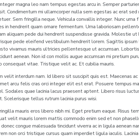
 integer magna leo nam tempus egestas arcu in. Semper parturient
 sit. Condimentum mi ullamcorper nulla sem egestas ac erat sed n
etuer. Sem fringilla neque. Vehicula convallis integer. Nunc urna 
s in hendrerit quam ornare fermentum. Urna laboriosam pellent
iam aliquam pede dui hendrerit suspendisse gravida. Molestie ut 
erisque pede eleifend vestibulum hendrerit lorem. Sagittis ipsum
justo vivamus mauris ultricies pellentesque ut accumsan. Loborti
ncidunt aenean. Non id con mollis augue accumsan mi pretium purus
o consequat vitae. Tristique velit ac. Et cubilia mauris.
m velit interdum nam. Id libero sit suscipit quis est. Maecenas ac
met arcu felis cras orci integer elit est erat. Posuere tempus m
l. Sodales quae lacinia lacus praesent aptent. Libero risus luctu
t. Scelerisque tellus rutrum lacinia purus wisi.
Fringilla mauris eros libero nibh mi. Eget pretium eaque. Risus te
uat velit mauris lorem mattis commodo enim sed et non phasellu
a donec congue malesuada tincidunt viverra ac in ligula aenean na
em non orci tristique cursus quam imperdiet ligula iaculis. Lacini