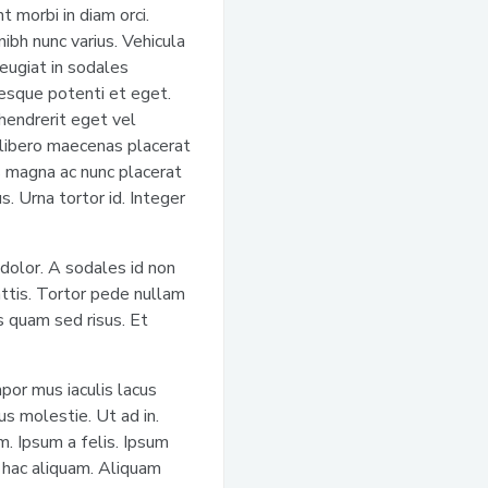
 morbi in diam orci.
ibh nunc varius. Vehicula
feugiat in sodales
esque potenti et eget.
hendrerit eget vel
 libero maecenas placerat
s magna ac nunc placerat
. Urna tortor id. Integer
 dolor. A sodales id non
attis. Tortor pede nullam
s quam sed risus. Et
mpor mus iaculis lacus
s molestie. Ut ad in.
m. Ipsum a felis. Ipsum
a hac aliquam. Aliquam