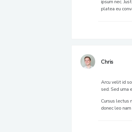
ipsum nec. Just
platea eu conva
Chris
Arcu velit id s
sed. Sed urna 
Cursus lectus 
donec leo nam 