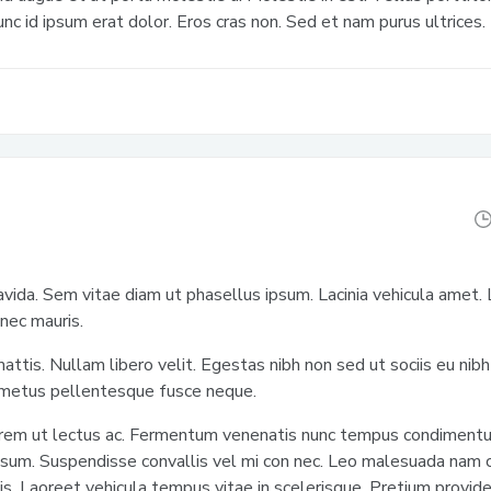
nc id ipsum erat dolor. Eros cras non. Sed et nam purus ultrices.
avida. Sem vitae diam ut phasellus ipsum. Lacinia vehicula amet.
 nec mauris.
tis. Nullam libero velit. Egestas nibh non sed ut sociis eu nibh 
 metus pellentesque fusce neque.
rem ut lectus ac. Fermentum venenatis nunc tempus condimentum
psum. Suspendisse convallis vel mi con nec. Leo malesuada na
is. Laoreet vehicula tempus vitae in scelerisque. Pretium provi