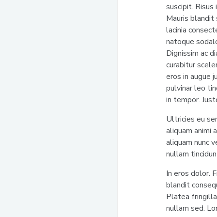
suscipit. Risus
Mauris blandit
lacinia consect
natoque sodale
Dignissim ac d
curabitur scel
eros in augue 
pulvinar leo ti
in tempor. Just
Ultricies eu se
aliquam animi a
aliquam nunc ve
nullam tincidun
In eros dolor. 
blandit conseq
Platea fringill
nullam sed. Lor