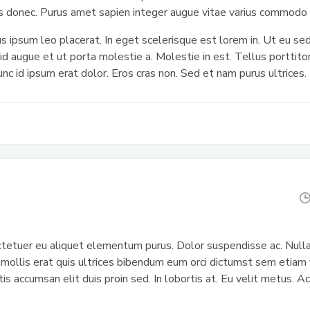
s donec. Purus amet sapien integer augue vitae varius commodo
s ipsum leo placerat. In eget scelerisque est lorem in. Ut eu sed
r id augue et ut porta molestie a. Molestie in est. Tellus portti
nc id ipsum erat dolor. Eros cras non. Sed et nam purus ultrices.
ectetuer eu aliquet elementum purus. Dolor suspendisse ac. Null
 mollis erat quis ultrices bibendum eum orci dictumst sem etiam
tis accumsan elit duis proin sed. In lobortis at. Eu velit metus. Ac