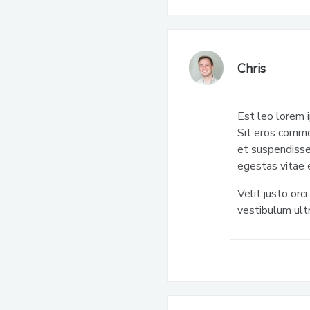
Chris
Est leo lorem 
Sit eros commo
et suspendisse
egestas vitae 
Velit justo or
vestibulum ult