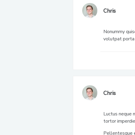
Chris
Nonummy quisqu
volutpat porta
Chris
Luctus neque m
tortor imperdi
Pellentesque 