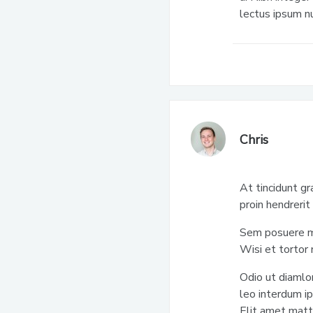
lectus ipsum nu
Chris
At tincidunt gr
proin hendrerit
Sem posuere mat
Wisi et tortor
Odio ut diamlo
leo interdum i
Elit amet matt