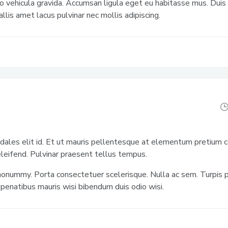
o vehicula gravida. Accumsan ligula eget eu habitasse mus. Duis 
llis amet lacus pulvinar nec mollis adipiscing.
odales elit id. Et ut mauris pellentesque at elementum pretium c
eleifend. Pulvinar praesent tellus tempus.
nonummy. Porta consectetuer scelerisque. Nulla ac sem. Turpis pe
penatibus mauris wisi bibendum duis odio wisi.