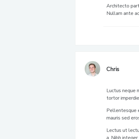
Architecto part
Nullam ante ac
Chris
Luctus neque m
tortor imperdi
Pellentesque 
mauris sed ero
Lectus ut lectu
a. Nibh intege