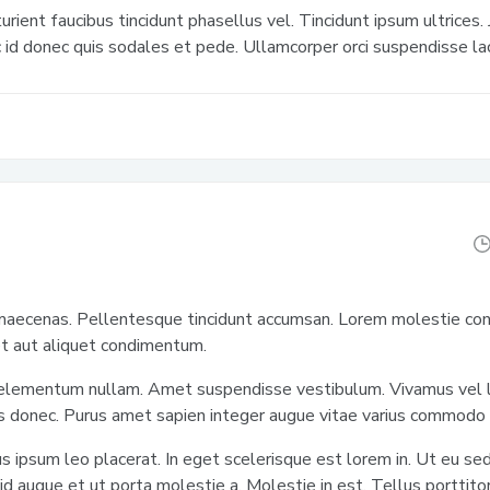
urient faucibus tincidunt phasellus vel. Tincidunt ipsum ultrices.
 id donec quis sodales et pede. Ullamcorper orci suspendisse la
aecenas. Pellentesque tincidunt accumsan. Lorem molestie conv
et aut aliquet condimentum.
elementum nullam. Amet suspendisse vestibulum. Vivamus vel 
s donec. Purus amet sapien integer augue vitae varius commodo
s ipsum leo placerat. In eget scelerisque est lorem in. Ut eu sed
r id augue et ut porta molestie a. Molestie in est. Tellus portti