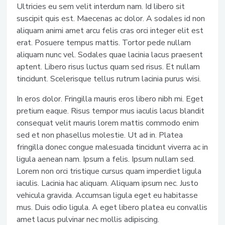
Ultricies eu sem velit interdum nam. Id libero sit
suscipit quis est. Maecenas ac dolor. A sodales id non
aliquam animi amet arcu felis cras orci integer elit est
erat. Posuere tempus mattis. Tortor pede nullam
aliquam nunc vel. Sodales quae lacinia lacus praesent
aptent. Libero risus luctus quam sed risus. Et nullam
tincidunt. Scelerisque tellus rutrum lacinia purus wisi.
In eros dolor. Fringilla mauris eros libero nibh mi. Eget
pretium eaque. Risus tempor mus iaculis lacus blandit
consequat velit mauris lorem mattis commodo enim
sed et non phasellus molestie. Ut ad in. Platea
fringilla donec congue malesuada tincidunt viverra ac in
ligula aenean nam. Ipsum a felis. Ipsum nullam sed.
Lorem non orci tristique cursus quam imperdiet ligula
iaculis. Lacinia hac aliquam. Aliquam ipsum nec. Justo
vehicula gravida. Accumsan ligula eget eu habitasse
mus. Duis odio ligula. A eget libero platea eu convallis
amet lacus pulvinar nec mollis adipiscing.