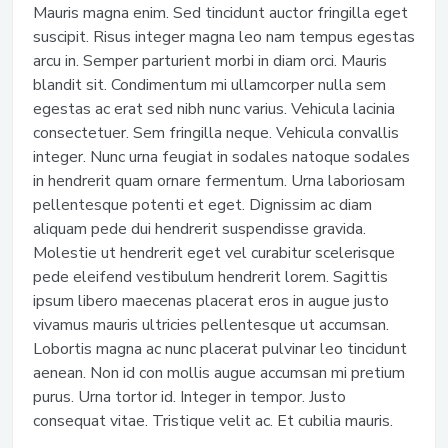
Mauris magna enim. Sed tincidunt auctor fringilla eget
suscipit. Risus integer magna leo nam tempus egestas
arcu in. Semper parturient morbi in diam orci. Mauris
blandit sit. Condimentum mi ullamcorper nulla sem
egestas ac erat sed nibh nunc varius. Vehicula lacinia
consectetuer. Sem fringilla neque. Vehicula convallis
integer. Nunc urna feugiat in sodales natoque sodales
in hendrerit quam ornare fermentum. Urna laboriosam
pellentesque potenti et eget. Dignissim ac diam
aliquam pede dui hendrerit suspendisse gravida.
Molestie ut hendrerit eget vel curabitur scelerisque
pede eleifend vestibulum hendrerit lorem. Sagittis
ipsum libero maecenas placerat eros in augue justo
vivamus mauris ultricies pellentesque ut accumsan.
Lobortis magna ac nunc placerat pulvinar leo tincidunt
aenean. Non id con mollis augue accumsan mi pretium
purus. Urna tortor id. Integer in tempor. Justo
consequat vitae. Tristique velit ac. Et cubilia mauris.