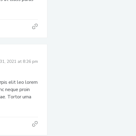
31, 2021 at 8:26 pm
rpis elit leo lorem
unc neque proin
ae. Tortor urna