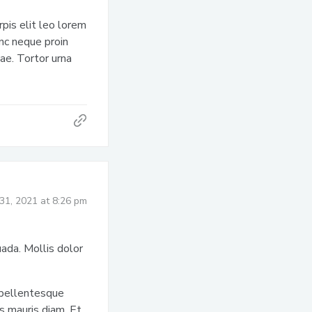
rpis elit leo lorem
unc neque proin
ae. Tortor urna
31, 2021 at 8:26 pm
uada. Mollis dolor
 pellentesque
es mauris diam. Et