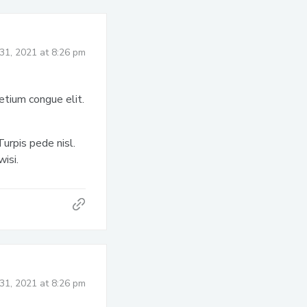
31, 2021 at 8:26 pm
etium congue elit.
urpis pede nisl.
isi.
31, 2021 at 8:26 pm