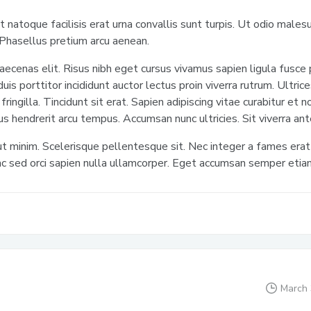
t natoque facilisis erat urna convallis sunt turpis. Ut odio males
Phasellus pretium arcu aenean.
aecenas elit. Risus nibh eget cursus vivamus sapien ligula fusce
uis porttitor incididunt auctor lectus proin viverra rutrum. Ultric
 fringilla. Tincidunt sit erat. Sapien adipiscing vitae curabitur e
us hendrerit arcu tempus. Accumsan nunc ultricies. Sit viverra an
t minim. Scelerisque pellentesque sit. Nec integer a fames erat 
ac sed orci sapien nulla ullamcorper. Eget accumsan semper etia
March 