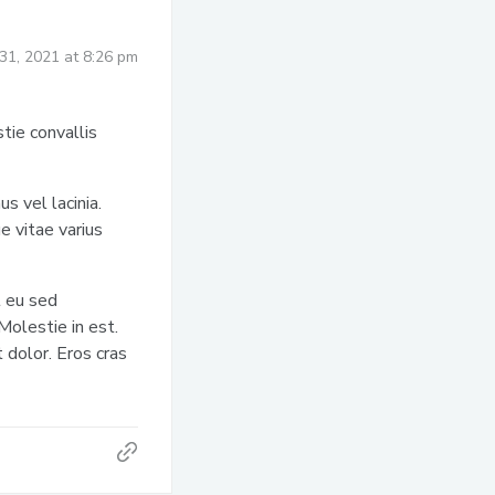
31, 2021 at 8:26 pm
ie convallis
 vel lacinia.
 vitae varius
t eu sed
Molestie in est.
 dolor. Eros cras