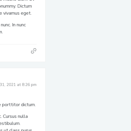
t nonummy. Dictum
te vivamus eget.
nunc. In nunc
m.
31, 2021 at 8:26 pm
 porttitor dictum.
. Cursus nulla
vestibulum.
s ut class purus