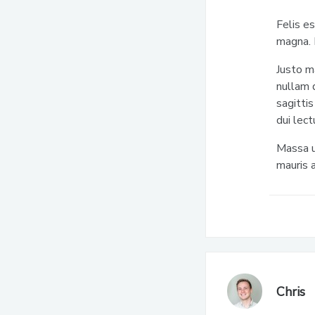
Felis es
magna. 
Justo m
nullam d
sagittis
dui lect
Massa u
mauris 
Chris