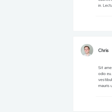
in. Lec
Chris
Sit amet
odio eu.
vestibu
mauris u