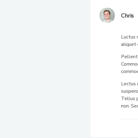
Chris
Luctus 
aliquet
Pellent
Commodo
commod
Lectus 
suspendi
Tellus 
non. Se