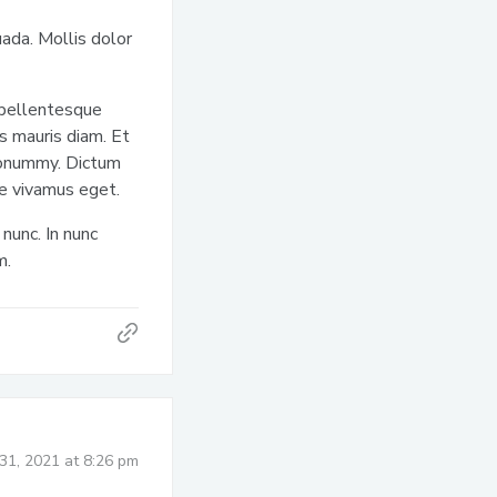
uada. Mollis dolor
 pellentesque
es mauris diam. Et
t nonummy. Dictum
te vivamus eget.
nunc. In nunc
m.
31, 2021 at 8:26 pm