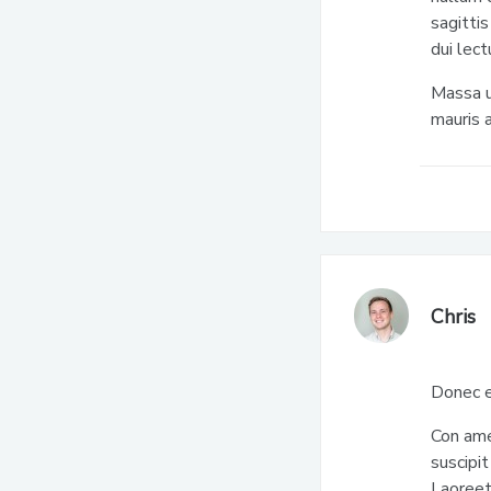
sagittis
dui lect
Massa u
mauris 
Chris
Donec e
Con ame
suscipit
Laoreet