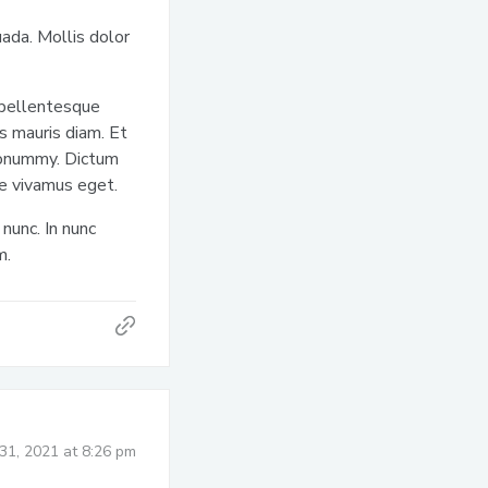
uada. Mollis dolor
 pellentesque
es mauris diam. Et
t nonummy. Dictum
te vivamus eget.
nunc. In nunc
m.
31, 2021 at 8:26 pm