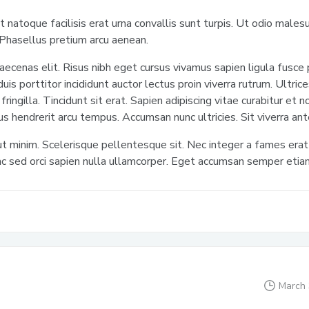
t natoque facilisis erat urna convallis sunt turpis. Ut odio males
Phasellus pretium arcu aenean.
aecenas elit. Risus nibh eget cursus vivamus sapien ligula fusce
uis porttitor incididunt auctor lectus proin viverra rutrum. Ultric
 fringilla. Tincidunt sit erat. Sapien adipiscing vitae curabitur e
us hendrerit arcu tempus. Accumsan nunc ultricies. Sit viverra an
t minim. Scelerisque pellentesque sit. Nec integer a fames erat 
ac sed orci sapien nulla ullamcorper. Eget accumsan semper etia
March 