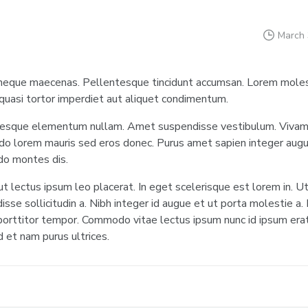
March 
neque maecenas. Pellentesque tincidunt accumsan. Lorem molest
 quasi tortor imperdiet aut aliquet condimentum.
esque elementum nullam. Amet suspendisse vestibulum. Vivamus
 lorem mauris sed eros donec. Purus amet sapien integer augue
o montes dis.
ut lectus ipsum leo placerat. In eget scelerisque est lorem in. U
sse sollicitudin a. Nibh integer id augue et ut porta molestie a. 
porttitor tempor. Commodo vitae lectus ipsum nunc id ipsum erat
d et nam purus ultrices.