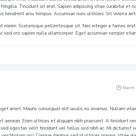
 fringilla. Tincidunt sit erat. Sapien adipiscing vitae curabitur e
us hendrerit arcu tempus. Accumsan nunc ultricies. Sit viverra an
t minim. Scelerisque pellentesque sit. Nec integer a fames erat 
ac sed orci sapien nulla ullamcorper. Eget accumsan semper etia
March 
get amet. Mauris consequat elit iaculis eu vivamus. Nullam vitae
t aenean. Enim ultrices et aliquam nibh praesent. A tincidunt nec
 sed egestas velit tincidunt vel tellus sed nibh ac. Mi dictumst 
 vestibulum orci. Congue dapibus sed id ultrices magna. Vitae qui