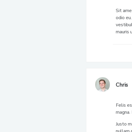
Sit amet
odio eu.
vestibu
mauris u
Chris
Felis es
magna. 
Justo m
nullam d