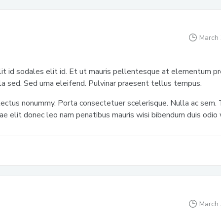
March 
lit id sodales elit id. Et ut mauris pellentesque at elementum pr
la sed. Sed urna eleifend. Pulvinar praesent tellus tempus.
lectus nonummy. Porta consectetuer scelerisque. Nulla ac sem. T
tae elit donec leo nam penatibus mauris wisi bibendum duis odio w
March 