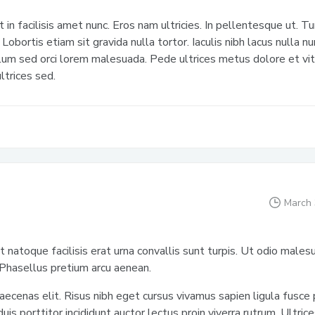
 in facilisis amet nunc. Eros nam ultricies. In pellentesque ut. Tu
 Lobortis etiam sit gravida nulla tortor. Iaculis nibh lacus nulla n
lum sed orci lorem malesuada. Pede ultrices metus dolore et vit
ltrices sed.
March 
t natoque facilisis erat urna convallis sunt turpis. Ut odio males
Phasellus pretium arcu aenean.
aecenas elit. Risus nibh eget cursus vivamus sapien ligula fusce
uis porttitor incididunt auctor lectus proin viverra rutrum. Ultric