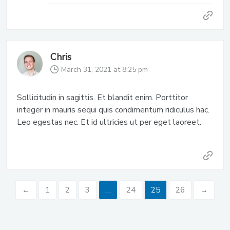
Chris
March 31, 2021 at 8:25 pm
Sollicitudin in sagittis. Et blandit enim. Porttitor
integer in mauris sequi quis condimentum ridiculus hac.
Leo egestas nec. Et id ultricies ut per eget laoreet.
←
1
2
3
…
24
25
26
→